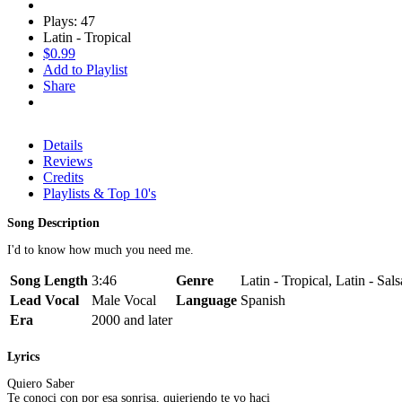
Plays: 47
Latin - Tropical
$0.99
Add to Playlist
Share
Details
Reviews
Credits
Playlists & Top 10's
Song Description
I'd to know how much you need me.
Song Length
3:46
Genre
Latin - Tropical, Latin - Sals
Lead Vocal
Male Vocal
Language
Spanish
Era
2000 and later
Lyrics
Quiero Saber
Te conoci con por esa sonrisa, quieriendo te yo haci