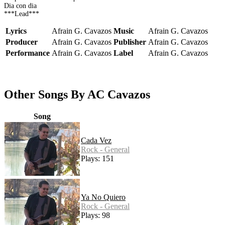
Dia con dia
***Lead***
Lyrics
Afrain G. Cavazos
Music
Afrain G. Cavazos
Producer
Afrain G. Cavazos
Publisher
Afrain G. Cavazos
Performance
Afrain G. Cavazos
Label
Afrain G. Cavazos
Other Songs By AC Cavazos
Song
Cada Vez
Rock - General
Plays: 151
Ya No Quiero
Rock - General
Plays: 98