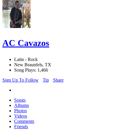
AC Cavazos
Latin - Rock
New Braunfels, TX
Song Plays: 1,466
Sign Up To Follow
Tip
Share
Songs
Albums
Photos
Videos
Comments
Friends