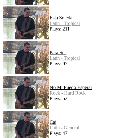
Esta Soleda
Latin - Tropical
Plays: 211
Para Ser
Latin - Tropical
Plays: 97
No Mi Puedo Esperar
Rock - Hard Rock
Plays: 52
Cai
Latin - General
Plays: 47